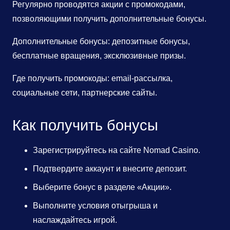
Регулярно проводятся акции с промокодами,
позволяющими получить дополнительные бонусы.
Дополнительные бонусы: депозитные бонусы,
бесплатные вращения, эксклюзивные призы.
Где получить промокоды: email-рассылка,
социальные сети, партнерские сайты.
Как получить бонусы
Зарегистрируйтесь на сайте Nomad Casino.
Подтвердите аккаунт и внесите депозит.
Выберите бонус в разделе «Акции».
Выполните условия отыгрыша и
наслаждайтесь игрой.