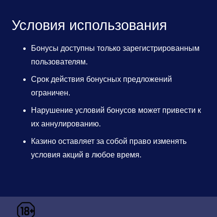
Условия использования
Бонусы доступны только зарегистрированным
пользователям.
Срок действия бонусных предложений
ограничен.
Нарушение условий бонусов может привести к
их аннулированию.
Казино оставляет за собой право изменять
условия акций в любое время.